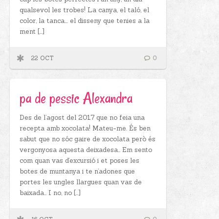
qualsevol les trobes! La canya, el taló, el
color, la tanca…. el disseny que tenies a la
ment […]
22 OCT
0
pa de pessic Alexandra
Des de l’agost del 2017 que no feia una
recepta amb xocolata! Mateu-me. És ben
sabut que no sóc gaire de xocolata però és
vergonyosa aquesta deixadesa… Em sento
com quan vas d’excursió i et poses les
botes de muntanya i te n’adones que
portes les ungles llargues quan vas de
baixada… I no, no […]