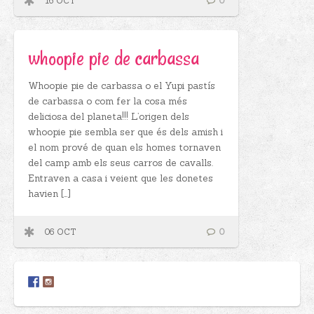
16 OCT
0
whoopie pie de carbassa
Whoopie pie de carbassa o el Yupi pastís
de carbassa o com fer la cosa més
deliciosa del planeta!!! L’origen dels
whoopie pie sembla ser que és dels amish i
el nom prové de quan els homes tornaven
del camp amb els seus carros de cavalls.
Entraven a casa i veient que les donetes
havien […]
06 OCT
0