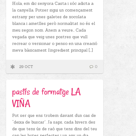
Hola, em dic senyora Casta i sóc adicta a
la canyella. Potser sigui un començament
estrany per unes galetes de xocolata
blanca i ametlles però normalitat no és el
meu segon nom. Anem a veure… Cada
vegada que veig unes postres que vull
recrear o versionar o penso en una creació
meva bàsicament l’ingredient principal […]
29 OCT
0
pastís de formatge LA
VIÑA
Pot ser que ens trobem davant d’un cas de
“deixa de buscar”. Ja saps, cada hivern des
de que tens ús de raó que tens dins del teu
cap les botes perfectes i un any, un dia