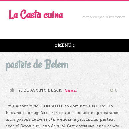
La Casta cuina
Receptes que sí funcionen.
::: MENU :::
pasteis de Belem
28 DE AGOSTO DE 2016
General
0
Viva el insomnio! Levantarse un domingo a las 06:00h
hablando portugués es raro pero se soluciona preparando
unos pasteis de Belem (me encanta pronunciar pasteis…
saca al Rajoy que llevo dentro). Si me váis siguiendo sabéis