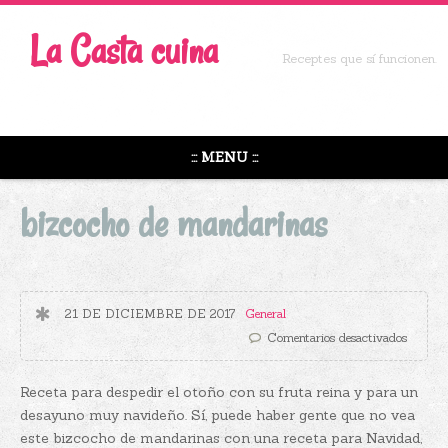
La Casta cuina
Receptes que sí funcionen.
::: MENU :::
bizcocho de mandarinas
21 DE DICIEMBRE DE 2017
General
en bizc
Comentarios desactivados
Receta para despedir el otoño con su fruta reina y para un
desayuno muy navideño. Sí, puede haber gente que no vea
este bizcocho de mandarinas con una receta para Navidad,