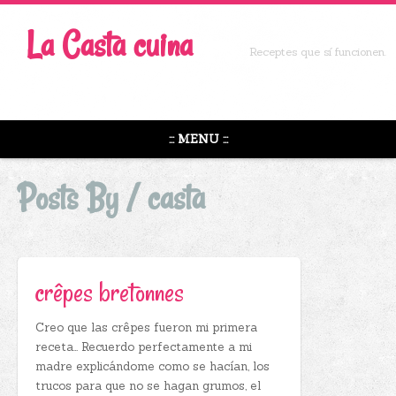
La Casta cuina
Receptes que sí funcionen.
::: MENU :::
Posts By /
casta
crêpes bretonnes
Creo que las crêpes fueron mi primera
receta… Recuerdo perfectamente a mi
madre explicándome como se hacían, los
trucos para que no se hagan grumos, el