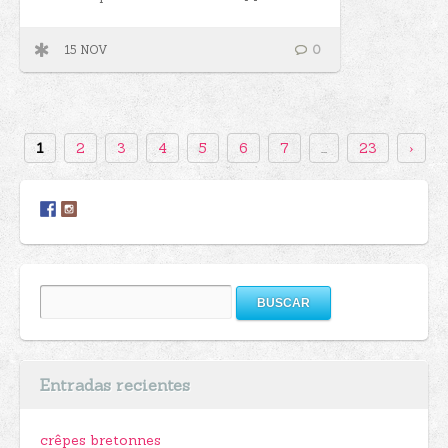
15 NOV
0
1
2
3
4
5
6
7
...
23
›
Buscar:
Entradas recientes
crêpes bretonnes