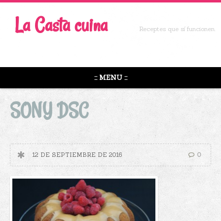
La Casta cuina
Receptes que sí funcionen.
::: MENU :::
SONY DSC
12 DE SEPTIEMBRE DE 2016
0