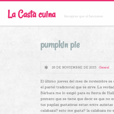
La Casta cuina
Receptes que sí funcionen.
pumpkin pie
26 DE NOVIEMBRE DE 2015
General
El último jueves del mes de noviembre se 
el pastel tradicional que se sirve. La ver
Bárbara me lo exigió para su fiesta de Ha
primero que se tiene que decir es que no 
tus papilas gustativas estan entre autist
calabaza? esto me gusta? la calabaza no 